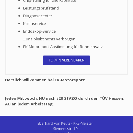
Chip-Tuning für alle Fabrikate
Leistungsprüfstand
Diagnosecenter
Klimaservice
Endoskop-Service
...uns bleibt nichts verborgen
EK-Motorsport-Abstimmung für Renneinsatz
TERMIN VEREINBAREN
Herzlich willkommen bei EK-Motorsport
Jeden Mittwoch, HU nach §29 StVZO durch den TÜV Hessen.
AU an jedem Arbeitstag.
Eberhard von Keutz - KFZ-Meister
Siemensstr. 19